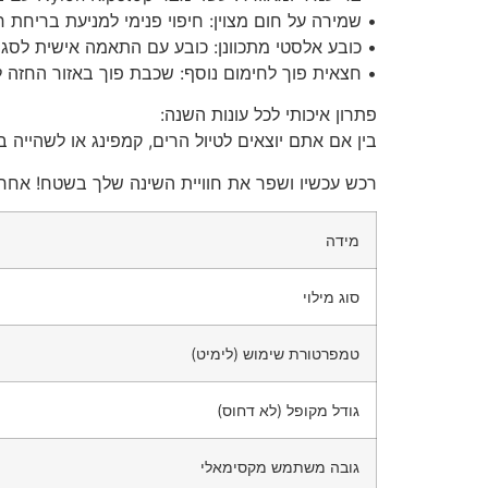
• שמירה על חום מצוין: חיפוי פנימי למניעת בריחת 
• כובע אלסטי מתכוונן: כובע עם התאמה אישית לסגי
• חצאית פוך לחימום נוסף: שכבת פוך באזור החזה ל
פתרון איכותי לכל עונות השנה:
בין אם אתם יוצאים לטיול הרים, קמפינג או לשהייה בתנאים קרירים, HELIOS 800 מספק פתרון חם ואמין, עם נוחות ועמידות גב
רכש עכשיו ושפר את חוויית השינה שלך בשטח! אחרי
מידה
סוג מילוי
טמפרטורת שימוש (לימיט)
גודל מקופל (לא דחוס)
גובה משתמש מקסימאלי