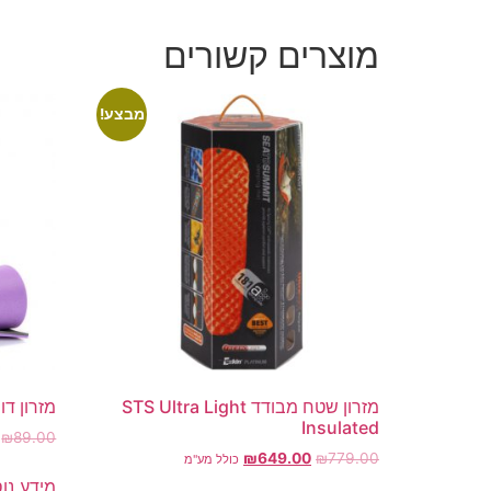
מוצרים קשורים
מבצע!
מזרון שטח מבודד STS Ultra Light
מזרון דו שיכבתי
Insulated
₪
89.00
₪
649.00
₪
779.00
כולל מע"מ
מידע נו