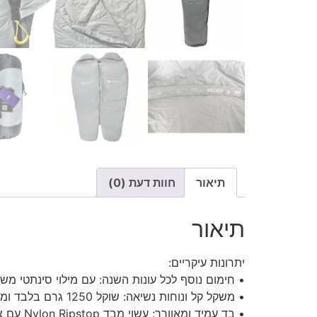
תיאור
חוות דעת (0)
תיאור
יתרונות עיקריים:
• חימום נוסף לכל עונות השנה: עם מילוי סינתטי משופר, השק"ש מתאים לשימו
• משקל קל ונוחות נשיאה: שוקל 1250 גרם בלבד ומגיע עם שק כיווץ איכותי, להאריזה והנשיאה הקלה ביותר.
• בד עמיד ומאוורר: עשוי מבד Nylon Ripstop עם ציפוי DWR דוחה מים, לשינה יבשה ונוחה בתנאים לחים.