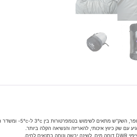
ש בטמפרטורות בין 3°c ל-5°c- ומשדר חום נוסף בתנאים קרים יותר.