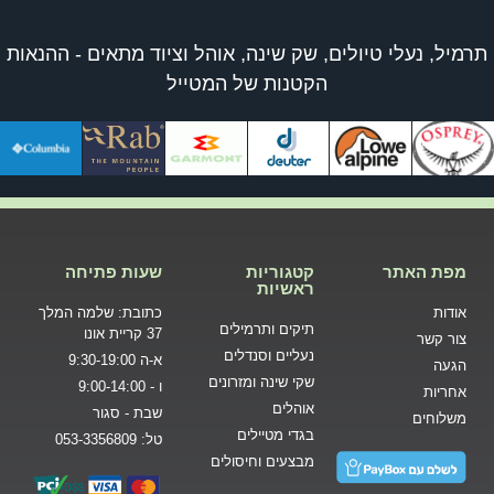
תרמיל, נעלי טיולים, שק שינה, אוהל וציוד מתאים - ההנאות
הקטנות של המטייל
מפת האתר
קטגוריות
שעות פתיחה
ראשיות
אודות
כתובת: שלמה המלך
תיקים ותרמילים
37 קריית אונו
צור קשר
נעליים וסנדלים
א-ה 9:30-19:00
הגעה
שקי שינה ומזרונים
ו - 9:00-14:00
אחריות
אוהלים
שבת - סגור
משלוחים
בגדי מטיילים
טל: 053-3356809
מבצעים וחיסולים