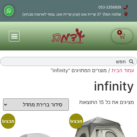
053-3356809
שלמה המלך 37 קריית אונו (קניון קריית אונו, צמוד לארומה מבחוץ)
0
עמוד הבית
/ מוצרים המתויגים “infinity”
infinity
מציגים את כל ⁦15⁩ התוצאות
מבצע!
מבצע!