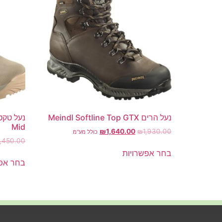
נעל הרים Meindl Softline Top GTX
Mid
₪
1,640.00
₪
1,930.00
כולל מע"מ
1,450.00
בחר אפשרויות
בחר אפש