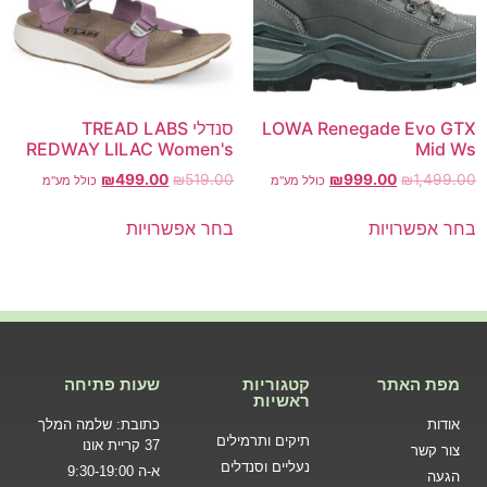
LOWA Renegade Evo GTX
סנדלי TREAD LABS
REDWAY LILAC Women's
Mid Ws
₪
499.00
₪
519.00
₪
999.00
₪
1,499.00
כולל מע"מ
כולל מע"מ
בחר אפשרויות
בחר אפשרויות
מפת האתר
קטגוריות
שעות פתיחה
ראשיות
אודות
כתובת: שלמה המלך
תיקים ותרמילים
37 קריית אונו
צור קשר
נעליים וסנדלים
א-ה 9:30-19:00
הגעה