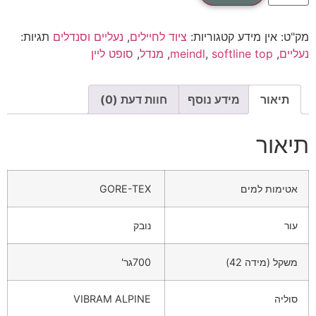
מק"ט:
אין מידע
קטגוריות:
ציוד לחיילים
,
נעליים וסנדלים
תגיות:
נעליים
,
softline top
,
meindl
,
מנדל
,
סופט ליין
תיאור
מידע נוסף
חוות דעת (0)
תיאור
אטימות למים
GORE-TEX
עור
נובק
משקל (מידה 42)
700גר'
סוליה
VIBRAM ALPINE