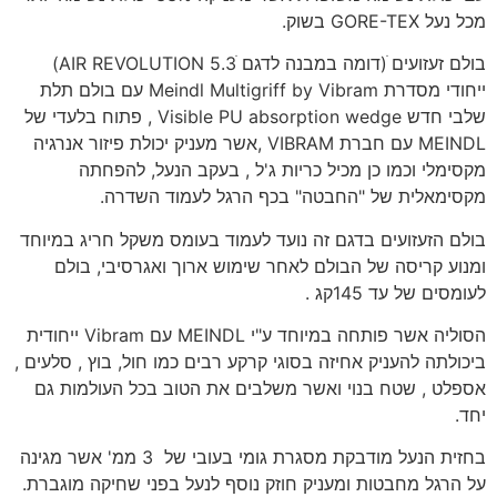
מכל נעל GORE-TEX בשוק.
בולם זעזועים ׁ(דומה במבנה לדגם AIR REVOLUTION 5.3ׂ)
ייחודי מסדרת Meindl Multigriff by Vibram עם בולם תלת
שלבי חדש Visible PU absorption wedge , פתוח בלעדי של
MEINDL עם חברת VIBRAM ,אשר מעניק יכולת פיזור אנרגיה
מקסימלי וכמו כן מכיל כריות ג'ל , בעקב הנעל, להפחתה
מקסימאלית של "החבטה" בכף הרגל לעמוד השדרה.
בולם הזעזועים בדגם זה נועד לעמוד בעומס משקל חריג במיוחד
ומנוע קריסה של הבולם לאחר שימוש ארוך ואגרסיבי, בולם
לעומסים של עד 145קג .
הסוליה אשר פותחה במיוחד ע"י MEINDL עם Vibram ייחודית
ביכולתה להעניק אחיזה בסוגי קרקע רבים כמו חול, בוץ , סלעים ,
אספלט , שטח בנוי ואשר משלבים את הטוב בכל העולמות גם
יחד.
בחזית הנעל מודבקת מסגרת גומי בעובי של 3 ממ' אשר מגינה
על הרגל מחבטות ומעניק חוזק נוסף לנעל בפני שחיקה מוגברת.