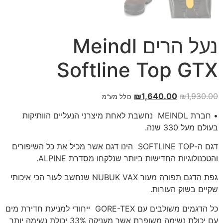
נעל הרים Meindl
Softline Top GTX
₪
1,640.00
₪
1,930.00
כולל מע"מ
• חברת MEINDL נחשבת לאחת מיצרני הנעליים הוותיקות
בעולם מעל 330 שנה.
דגם ה-SOFTLINE TOP הינו דגם אשר מכיל את כל השיפורים
והטכנולוגיות החדישות ביותר שנלקחו מסדרת ALPINE.
גפת הדגם תפורה מעור NUBUK VAX שנחשב לעור הכי איכותי
שקיים בשוק העורות.
כל הדגמים משולבים עם GORE-TEX ייחודי למניעת חדירת מים
עם יכולת נשימה משופרת אשר מעניקה 33% יכולת נשימה יותר