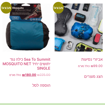
מבצע!
מבצע!
אביזרי נסיעות
Sea To Summit כילה נגד
יתושים יחיד MOSQUITO NET
₪
99.00
כולל מע"מ
SINGLE
₪
180.00
₪
225.00
כולל מע"מ
הצג מוצרים
הוספה לסל