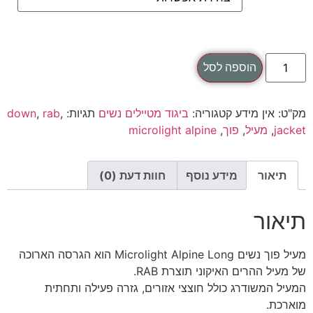
הוספה לסל
מק"ט:
אין מידע
קטגוריה:
ביגוד מטיילים נשים
תגיות:
,
rab
,
down
jacket
,
מעיל
,
פוך
,
microlight alpine
תיאור
מידע נוסף
חוות דעת (0)
תיאור
מעיל פוך נשים Microlight Alpine Long הוא הגרסה הארוכה
של מעיל ההרים האיקוני תוצרת RAB.
המעיל המשודרג כולל חוצצי אזורים, גזרה פעילה ותחתית
מוארכת.