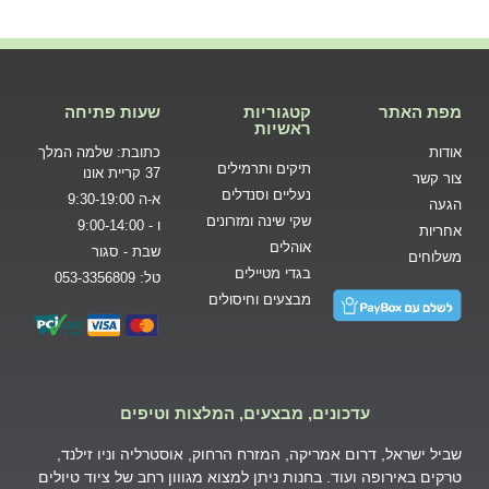
מפת האתר
קטגוריות
שעות פתיחה
ראשיות
אודות
כתובת: שלמה המלך
תיקים ותרמילים
37 קריית אונו
צור קשר
נעליים וסנדלים
א-ה 9:30-19:00
הגעה
שקי שינה ומזרונים
ו - 9:00-14:00
אחריות
אוהלים
שבת - סגור
משלוחים
בגדי מטיילים
טל: 053-3356809
מבצעים וחיסולים
עדכונים, מבצעים, המלצות וטיפים
שביל ישראל, דרום אמריקה, המזרח הרחוק, אוסטרליה וניו זילנד,
טרקים באירופה ועוד. בחנות ניתן למצוא מגווון רחב של ציוד טיולים