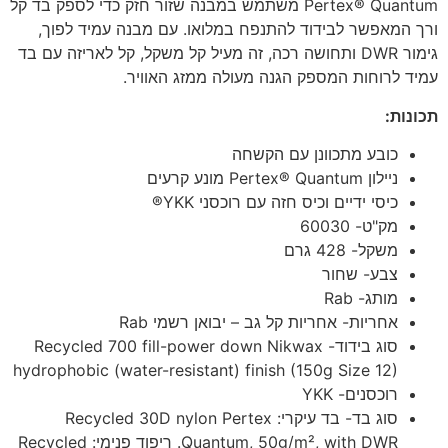
Pertex® Quantum משתמש במבנה שזור חזק כדי לספק בד קל
ורך המאפשר לבידוד להתנפח במלואו. עם מבנה עמיד לפוך,
גימור DWR ותחושה רכה, זה מעיל קל משקל, קל לאריזה עם בד
עמיד לרוחות המספק הגנה מעולה ממזג האוויר.
תכונות:
כובע מתכוונן עם הקשחה
ניילון Pertex® Quantum מונע קרעים
כיסי ידיים וכיס חזה עם רוכסני YKK®
מק"ט- 60030
משקל- 428 גרם
צבע- שחור
מותג- Rab
אחריות- אחריות קל גב – יבואן רשמי Rab
סוג בידוד- Recycled 700 fill-power down Nikwax
hydrophobic (water-resistant) finish (150g Size 12)
רוכסנים- YKK
סוג בד- בד עיקרי: Recycled 30D nylon Pertex
Quantum, 50g/m², with DWR. ריפוד פנימי: Recycled