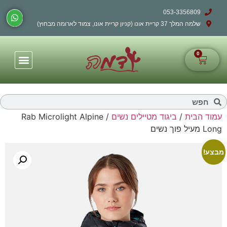
053-3356809
שלמה המלך 37 קריית אונו (קניון קריית אונו, צמוד לארומה מבחוץ)
0
עמוד הבית
/
ביגוד מטיילים נשים
/ Rab Microlight Alpine
Long מעיל פוך נשים
מבצע!