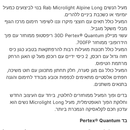
מעיל הנשים Rab Microlight Alpine Long בנוי לביצועים כמעיל
יומיומי או כשכבת ביניים ללהרים.
המעיל כולל תאים עם חוצצי מיקרו וננו לשיפור חימום מרכז הגוף
מבלי משקל מגביל.
עשוי מניילון 30D Pertex® Quantum ריפסטופ ממוחזר עם פוך
הידרופובי ממוחזר 700FP.
המעיל כולל תכונות מועילות רבות להרפתקאות בטבע כגון כיס
חזה גדול עם רוכסן, 2 כיסי ידיים עם רוכסן מעל קו האגן הרחק
מרתמת הטיפוס.
המעיל כולל גם מגן סערה, חלק תחתון מתכוונן עם חוט משיכה,
חפתים אלסטיים מתאימים לכפפות וכובע מבודד לחימום והגנה
בתנאים משתנים.
בדים ופוך המעיל ממוחזרים לחלוטין, ביחד עם העיצוב החדש
וחלוקת הפוך האופטימלית, מעיל Microlight Long נשים הוא
עדכון חכם לקלאסיקה הנמכרת ביותר.
בד Pertex® Quantum