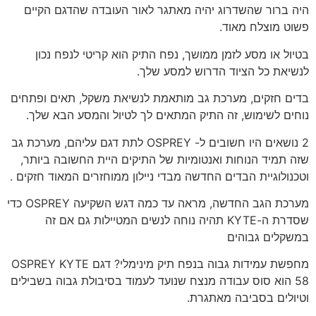
היה ברור שהשדרוג יהיה מאתגר לאור העובדה שהדגם הקיים
פשוט מוצלח מאוד.
בטיול או מסע לזמן ממושך, נפח התיק הוא קריטי לנפח נכון
לנשיאת כל הציוד הדרוש למסע שלך.
בדים חזקים, מערכת גב מותאמת לנשיאת משקל, תאים ופתחים
נוחים לשימוש, זה התיק המתאים לך לטיול והמסע הבא שלך.
2 נושאים היו חשובים ל- OSPREY לתת דגם עליהם, מערכת גב
שזה תמיד הנוחות ואנטומיות של התיקים היית החשובה ביותר,
וטכנולוגיית הבדים החדשה מבדי ניילון ממוחזרים המאוד חזקים .
מערכת הגב החדשה, מראה עד כמה דגש השקיעה OSPREY כדי
שסדרת ה-KYTE תהיה נוחה לנשים המטיילות גם אם זה
במשקלים גבוהים
מחפשת עמידות גבוה בנפח תיק מינימלי? דגם OSPREY KYTE
58 הוא סוס עבודה מנצח שנועד לעמוד בסיבולת גבוה בשבילים
וטיולים בסביבה מאתגרת.