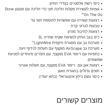
• כיסי רשת אלסטיים בצדדי התיק
• גומיות לקשירת מקלות הליכה תוך כדי הליכה עם מנגנון Stow
On The Go™
• רצועות קשירה עם אפשרות להוספת תאי צד
• טבעות לגרזני קרח
• רצועות לחיבור מזרון
• כיס בגב התיק לנשיאת שקית שתייה 3L
• מערכת גב עם מסגרת היקפית LightWire™
• מערכת גב AirScape מוקצף עם תעלות לנידוף זיעה .
• כתפיות עם ריפוד EVA מוקצף, עם תפרים מיוחדים למניעת
שפשופים.
• רצועת אגן עם ריפוד EVA מוקצף, עם תעלות אוורור
• תאים גדולים בחגורת האגן
• כיסוי גשם ניילון אינטגראלי (בתא יעודי).
מוצרים קשורים