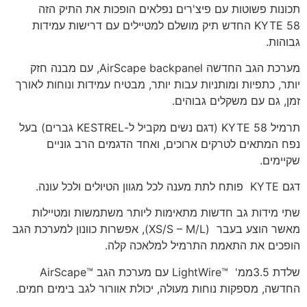
תכונות פשוטות עם פיצ'רים נפלאים הופכות את התיק הזה
KYTE 58 החדש תיק מושלם למטיילים עם דרישות עמידות
גבוהות.
מערכת הגב החדשה AirScape backpanel, עם מבנה חזק
יותר, כתפיות ומותניות עבות יותר, מבטיח עמידות ונוחות לאורך
זמן, גם עם משקלים גבוהים.
תרמיל KYTE 58 (דגם נשים מקביל ל-KESTREL גברים) בעל
נפח המתאים לטרקים ארוכים, ואחד הדגמים הרב גוניים
שקיימים.
דגם KYTE פותח לתת מענה לכל מגוון הטיולים ולכל עונה.
שתי מידות גב חדשות מתאימות ליותר משתמשות ומטיילות
מאשר הוצע בעבר (XS/S – M/L), אפשרות כוונון למערכת הגב
הופכים את התאמת התרמיל למלאכה קלה.
שלדת 3.5ממ' ™LightWire עם מערכת הגב ™AirScape
החדשה, מספקות נוחות מעולה, יכולת אוורור לגב בימים חמים.