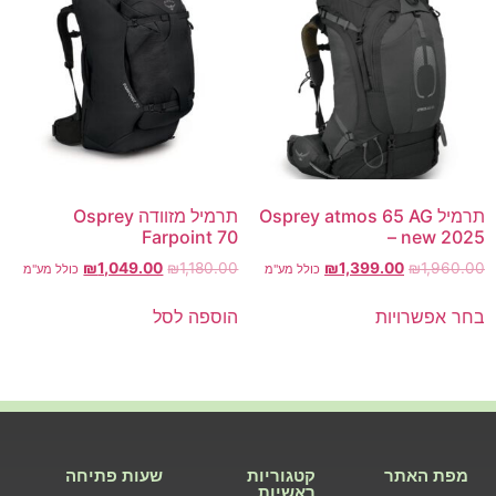
תרמיל Osprey atmos 65 AG
תרמיל מזוודה Osprey
Farpoint 70
– new 2025
₪
1,049.00
₪
1,180.00
₪
1,399.00
₪
1,960.00
כולל מע"מ
כולל מע"מ
בחר אפשרויות
הוספה לסל
מפת האתר
קטגוריות
שעות פתיחה
ראשיות