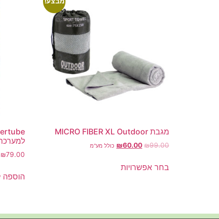
מבצע!
מגבת MICRO FIBER XL Outdoor
למערכת 
₪
60.00
₪
99.00
כולל מע"מ
₪
79.00
בחר אפשרויות
הוספה 