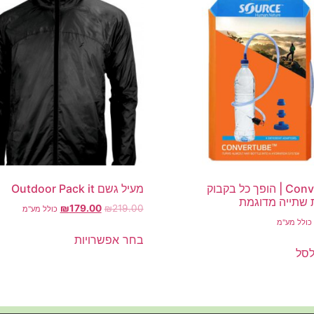
Convertube | הופך כל בקבוק
מעיל גשם Outdoor Pack it
שתייה מדוגמת
₪
179.00
₪
219.00
כולל מע"מ
כולל מע"מ
בחר אפשרויות
לסל