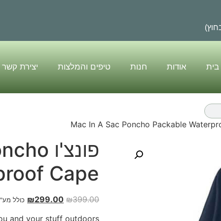
בית
אודות
חנות
טיפים והמלצות
יצירת קשר
פונצ'ו 
proof Cape
₪
299.00
₪
399.00
כולל מע"
u and your stuff outdoors.