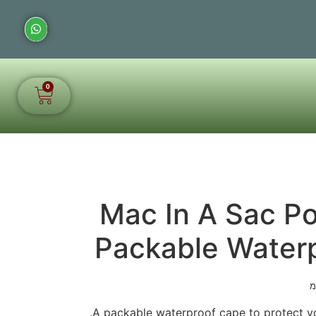
0
Mac In A Sac Poncho
Packable Water
מ
A packable waterproof cape to protect yo