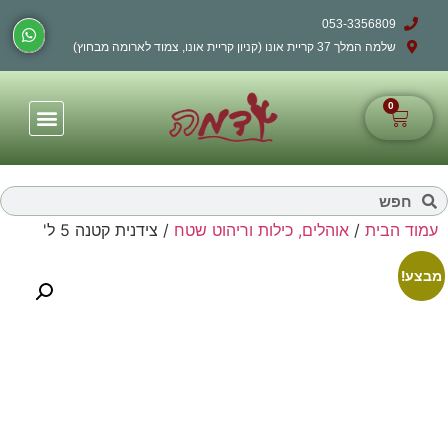
053-3356809
שלמה המלך 37 קריית אונו (קניון קריית אונו, צמוד לארומה מבחוץ)
0
עמוד הבית
/
אוהלים, כילות וריהוט שטח
/ צידנית קטנה 5 ל'
מבצע!