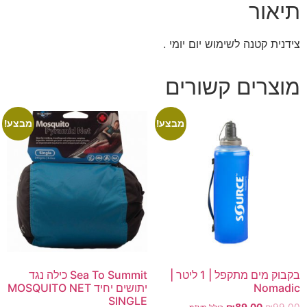
תיאור
צידנית קטנה לשימוש יום יומי .
מוצרים קשורים
מבצע!
מבצע!
בקבוק מים מתקפל | 1 ליטר |
Sea To Summit כילה נגד
Nomadic
יתושים יחיד MOSQUITO NET
SINGLE
₪
89.00
₪
99.00