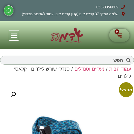
053-3356809
שלמה המלך 37 קריית אונו (קניון קריית אונו, צמוד לארומה מבחוץ)
0
עמוד הבית
/
נעליים וסנדלים
/ סנדלי שורש לילדים | קלאסי
לילדים
מבצע!