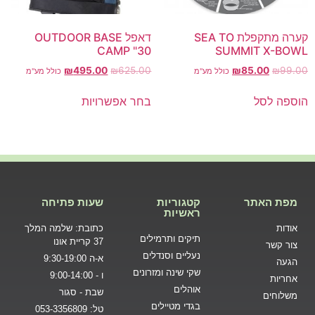
קערה מתקפלת SEA TO
דאפל OUTDOOR BASE
CAMP "30
SUMMIT X-BOWL
₪
495.00
₪
625.00
₪
85.00
₪
99.00
כולל מע"מ
כולל מע"מ
הוספה לסל
בחר אפשרויות
מפת האתר
קטגוריות
שעות פתיחה
ראשיות
אודות
כתובת: שלמה המלך
תיקים ותרמילים
37 קריית אונו
צור קשר
נעליים וסנדלים
א-ה 9:30-19:00
הגעה
שקי שינה ומזרונים
ו - 9:00-14:00
אחריות
אוהלים
שבת - סגור
משלוחים
בגדי מטיילים
טל: 053-3356809