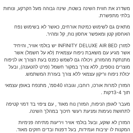
משדרג את חווית השינה בשטח, שינה גבוהה מעל הקרקע, ונוחות
בלתי מתפשרת.
מתאים גם לשימוש כמיטת אורחים, כאשר לא בשימוש נפח
האחסון קטן ומאפשר אחסון נוח, קל ומהיר.
למזרן INFINITY DELUXE AIR BED יש בולמי אוויר, והיחיד
אשר מגיע עם משאבת ניפוח עצמאית (לא על חשמל) אשר
מתנתקת מהמזרון, ויכולה גם לשמש כפנס בעת הצורך או לניפוח
מוצרים נוספים, ללא צורך במקור חשמל (פרט להטענה), ובעל
יכולת ניפוח וריקון עצמאי ללא צורך בעזרת המשתמש.
המזרן למרות אורכו, רוחבו, וגובהו 40סמ', מתנפח באופן עצמאי
תוך 3-4דקות .
מעבר לאופן הניפוח, המזרן נוח מאוד , עם ציפוי בד דמוי קטיפה
לתחושת נעימות ומניעת רעשי חיכוך במהלך השינה.
המזרן לא שוקע, ובעל בולמי אוויר ויריעות מתיחה פנימיות
המקנות לו יציבות ועמידות, בעל דפנות ובדים חזקים מאוד.