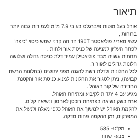
תיאור
אוהל בעל מוטות פיברגלס בעובי 7.9 מ"מ לעמידות גבוה יותר
ברוחות ,
עשוי מאריג פוליאסטר 190T הדוחה קרני שמש כיסוי "כיפה"
לפתח העליון למניעה של כניסת אור ולחות .
תחתית עשויה מבד פוליאטילן עמיד דלת כניסה גדולה ושלושה
חלונות גדולים לאוורור.
לכל החלונות ולדלת רשת להגנה מפני יתושים (בחלונות הרשת
קבועה), ניתן לסגור את החלונות למנוע כניסת אור והקטנת
החדירה של קור האוהל .
מגיע עם 4 יתדות לקיבוע ומתיחת האוהל.
ארוז בשק נשיאה בפתיחת רוכסן לאחסון ונשיאה קלים.
להקמת האוהל יש למשוך את האוהל כלפי מעלה ולנעול את
המפרקים, זמן ההקמה פחות מדקה.
מק"ט- 585
צבע- שחור