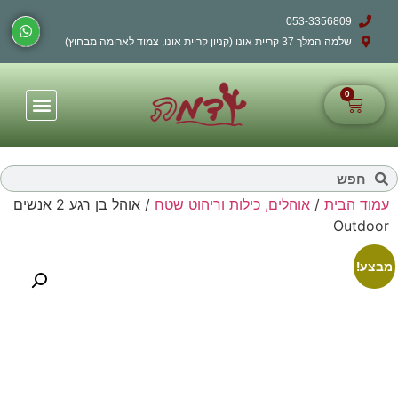
053-3356809
שלמה המלך 37 קריית אונו (קניון קריית אונו, צמוד לארומה מבחוץ)
0
עמוד הבית
/
אוהלים, כילות וריהוט שטח
/ אוהל בן רגע 2 אנשים
Outdoor
מבצע!