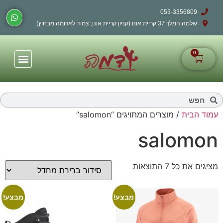
053-3356809
שלמה המלך 37 קריית אונו (קניון קריית אונו, צמוד לארומה מבחוץ)
0
עמוד הבית
/ מוצרים המתויגים “salomon”
salomon
מציגים את כל ⁦7⁩ התוצאות
מבצע!
מבצע!