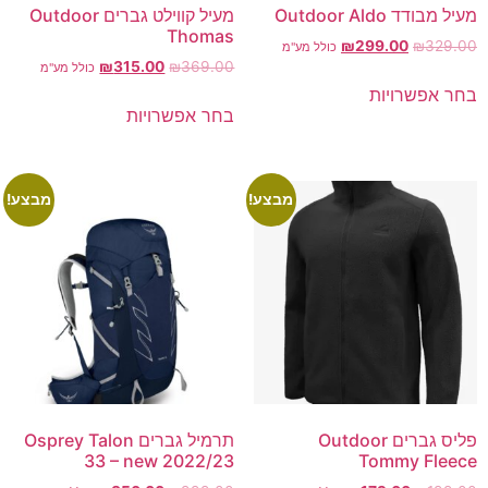
מעיל מבודד Outdoor Aldo
מעיל קווילט גברים Outdoor
Thomas
₪
299.00
₪
329.00
כולל מע"מ
₪
315.00
₪
369.00
כולל מע"מ
בחר אפשרויות
בחר אפשרויות
מבצע!
מבצע!
פליס גברים Outdoor
תרמיל גברים Osprey Talon
33 – new 2022/23
Tommy Fleece