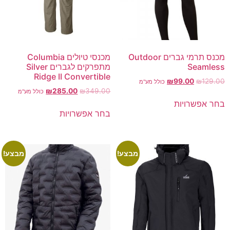
מכנס תרמי גברים Outdoor
מכנסי טיולים Columbia
Seamless
מתפרקים לגברים Silver
Ridge II Convertible
₪
99.00
₪
129.00
כולל מע"מ
₪
285.00
₪
349.00
כולל מע"מ
בחר אפשרויות
בחר אפשרויות
מבצע!
מבצע!