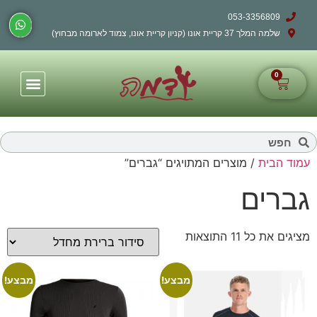
053-3356809
שלמה המלך 37 קריית אונו (קניון קריית אונו, צמוד לארומה מבחוץ)
0
עמוד הבית
/ מוצרים המתויגים “גברים”
גברים
מציגים את כל ⁦11⁩ התוצאות
מבצע!
מבצע!