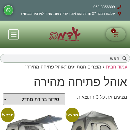
053-3356809
שלמה המלך 37 קריית אונו (קניון קריית אונו, צמוד לארומה מבחוץ)
0
עמוד הבית
/ מוצרים המתויגים “אוהל פתיחה מהירה”
אוהל פתיחה מהירה
מציגים את כל ⁦3⁩ התוצאות
מבצע!
מבצע!