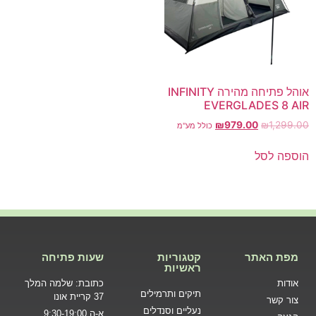
אוהל פתיחה מהירה INFINITY
EVERGLADES 8 AIR
₪
979.00
₪
1,299.00
כולל מע"מ
הוספה לסל
מפת האתר
קטגוריות
שעות פתיחה
ראשיות
אודות
כתובת: שלמה המלך
תיקים ותרמילים
37 קריית אונו
צור קשר
נעליים וסנדלים
א-ה 9:30-19:00