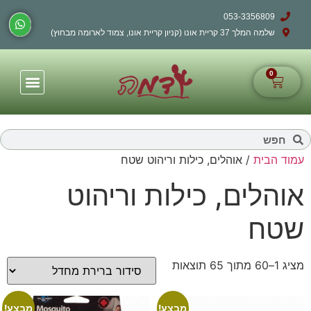
053-3356809
שלמה המלך 37 קריית אונו (קניון קריית אונו, צמוד לארומה מבחוץ)
0
עמוד הבית
/ אוהלים, כילות וריהוט שטח
אוהלים, כילות וריהוט
שטח
מציג 1–60 מתוך 65 תוצאות
מבצע!
מבצע!