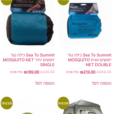
Sea To Summit כילה נגד
Sea To Summit כילה נגד
יתושים זוגית MOSQUITO
יתושים יחיד MOSQUITO NET
SINGLE
NET DOUBLE
₪
180.00
₪
225.00
₪
210.00
₪
299.00
כולל מע"מ
כולל מע"מ
הוספה לסל
הוספה לסל
מבצע!
מבצע!