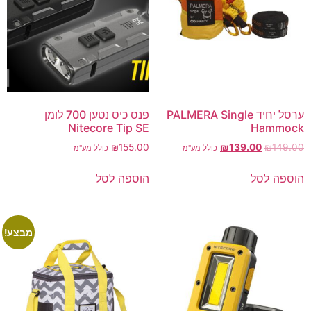
ערסל יחיד PALMERA Single
פנס כיס נטען 700 לומן
Nitecore Tip SE
Hammock
₪
155.00
₪
139.00
₪
149.00
כולל מע"מ
כולל מע"מ
הוספה לסל
הוספה לסל
מבצע!