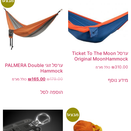
מבצע!
ערסל Ticket To The Moon
Original MoonHammock
ערסל זוגי PALMERA Double
₪
310.00
כולל מע"מ
Hammock
₪
165.00
₪
179.00
כולל מע"מ
מידע נוסף
הוספה לסל
מבצע!