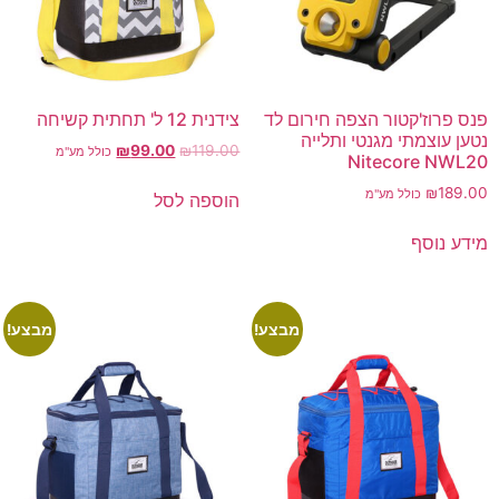
פנס פרוז'קטור הצפה חירום לד
צידנית 12 ל' תחתית קשיחה
נטען עוצמתי מגנטי ותלייה
₪
99.00
₪
119.00
כולל מע"מ
Nitecore NWL20
₪
189.00
כולל מע"מ
הוספה לסל
מידע נוסף
מבצע!
מבצע!