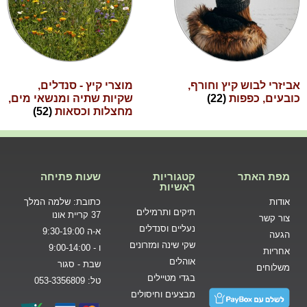
אביזרי לבוש קיץ וחורף,
מוצרי קיץ - סנדלים,
כובעים, כפפות
(22)
שקיות שתיה ומנשאי מים,
מחצלות וכסאות
(52)
מפת האתר
קטגוריות
שעות פתיחה
ראשיות
אודות
כתובת: שלמה המלך
תיקים ותרמילים
37 קריית אונו
צור קשר
נעליים וסנדלים
א-ה 9:30-19:00
הגעה
שקי שינה ומזרונים
ו - 9:00-14:00
אחריות
אוהלים
שבת - סגור
משלוחים
בגדי מטיילים
טל: 053-3356809
מבצעים וחיסולים